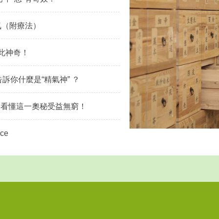
氣（附療法）
如此神奇！
訴你什麼是“精氣神” ？
 看懂這一奧秘受益無窮！
ace