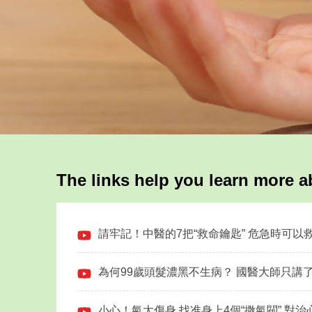
The links help you learn more 
請牢記！中醫的7把“救命鑰匙” 危急時可
為何99歲頭髮濃黑不生病？ 國醫大師只講了
小心！氣大傷身 找准身上4個“撒氣閥” 對治