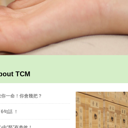
about TCM
以救你一命！你會幾把？
6句話 ！
心中“怒”有奇效！