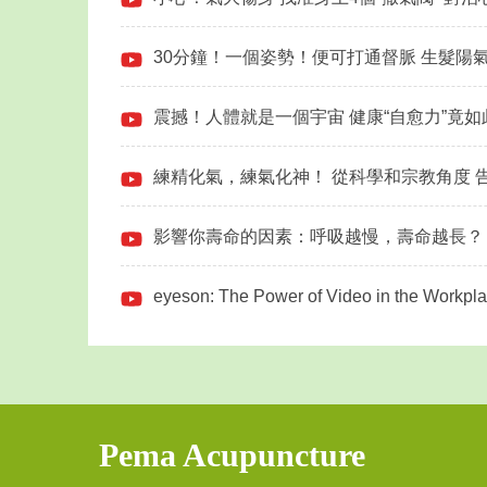
30分鐘！一個姿勢！便可打通督脈 生髮陽
震撼！人體就是一個宇宙 健康“自愈力”竟
練精化氣，練氣化神！ 從科學和宗教角度 告
影響你壽命的因素：呼吸越慢，壽命越長？
eyeson: The Power of Video in the Workpl
Pema Acupuncture